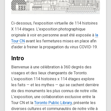
old
and
the
information
Ci-dessous,
l'exposition
virtuelle
de 114
histoires
may
X 114
étages
.
L'exposition photographique
be
originale à voir en personne avait été exposée à
la
out
Tour CN
avant
le
s fermetures
mises en place afin
of
d’
aider à freiner la propagation du virus COVID-19.
date.
Intro
Bienvenue à une célébration à 360 degrés des
visages et des lieux changeants de Toronto.
L’exposition 114 histoires x 114 étages explore
les faits — et les mythes — qui se cachent derrière
dix des monuments les plus connus de notre ville.
L’exposition, une collaboration exclusive entre la
Tour CN et la
Toronto Public Library
, présente les
diverses cultures et communautés de notre ville à