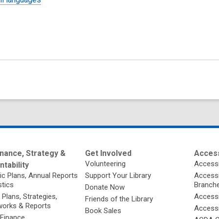
nance, Strategy &
Get Involved
Access
Volunteering
Accessi
tability
ic Plans, Annual Reports
Support Your Library
Accessib
stics
Branch
Donate Now
 Plans, Strategies,
Accessi
Friends of the Library
orks & Reports
Accessi
Book Sales
 Finance