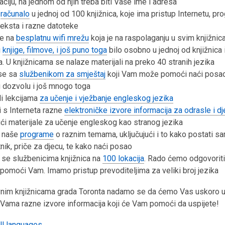
kaciju, na jednom od njih treba biti Vaše ime i adresa
i
računalo
u jednoj od 100 knjižnica, koje ima pristup Internetu, pr
eksta i razne datoteke
se na
besplatnu wifi mrežu
koja je na raspolaganju u svim knjižni
i
knjige, filmove, i još puno toga
bilo osobno u jednoj od knjižnica 
a. U knjižnicama se nalaze materijali na preko 40 stranih jezika
 se sa
službenikom za smještaj
koji Vam može pomoći naći posao,
 dozvolu i još mnogo toga
li lekcijama
za učenje i vježbanje engleskog jezika
 s Interneta razne
elektroničke izvore informacija za odrasle i d
ući materijale za učenje engleskog kao stranog jezika
a naše
programe
o raznim temama, uključujući i to kako postati s
ik, priče za djecu, te kako naći posao
 se službenicima knjižnica na
100 lokacija
. Rado ćemo odgovoriti
i pomoći Vam. Imamo pristup prevoditeljima za veliki broj jezika
avnim knjižnicama grada Toronta nadamo se da ćemo Vas uskoro u
s Vama razne izvore informacija koji će Vam pomoći da uspijete!
ll languages