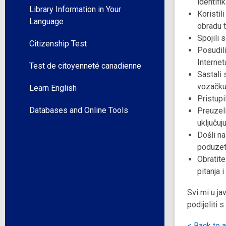
identifi
Library Information in Your
Koristil
Language
obradu t
Spojili 
Citizenship Test
Posudil
Internet
Test de citoyenneté canadienne
Sastali
vozačku
Learn English
Pristupi
Databases and Online Tools
Preuzeli
uključuj
Došli n
poduzetn
Obratite
pitanja 
Svi mi u j
podijeliti 
< Back to a