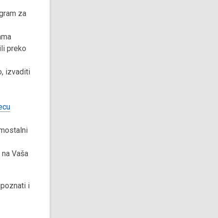
ogram za
cama
ili preko
 izvaditi
jecu
amostalni
 na Vaša
poznati i