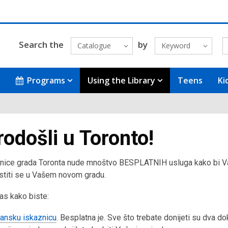
Search the
by
Catalogue
Keyword
Programs
Using the Library
Teens
Ki
odošli u Toronto!
žnice grada Toronta nude mnoštvo BESPLATNIH usluga kako bi V
stiti se u Vašem novom gradu.
as kako biste:
lansku iskaznicu
. Besplatna je. Sve što trebate donijeti su dva 