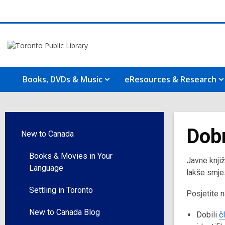
Books, DVDs & Music
eResources & Research
Dobr
New to Canada
Books & Movies in Your
Javne knji
Language
lakše smje
Settling in Toronto
Posjetite n
New to Canada Blog
Dobili
č