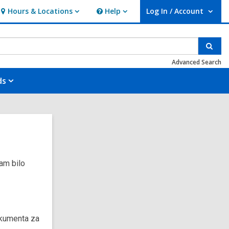
Hours & Locations
Help
Log In / Account
Hours
Help
User Log In / Account.
&
Locations
Sear
Advanced Search
ds
am bilo
dokumenta za