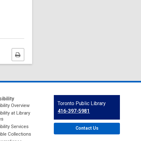
Print
this
page
ibility
Contact
Toronto Public Library
bility Overview
the
416-397-5981
ility at Library
Library
es
bility Services
Contact Us
ble Collections