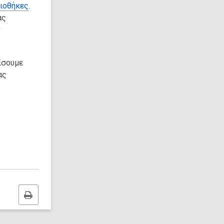
λιοθήκες
.
ας
ν
ρίσουμε
ας
Print
this
page