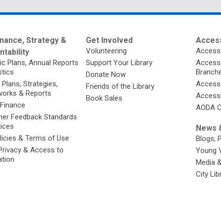
nance, Strategy &
Get Involved
Access
Volunteering
Accessi
tability
ic Plans, Annual Reports
Support Your Library
Accessib
stics
Branch
Donate Now
 Plans, Strategies,
Accessi
Friends of the Library
orks & Reports
Accessi
Book Sales
 Finance
AODA C
er Feedback Standards
tices
News &
licies & Terms of Use
Blogs, 
Privacy & Access to
Young 
ation
Media 
City Li