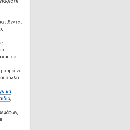
ρειάζεστε
ιατίθενται
ο,
ς.
οια
έσιμο σε
 μπορεί να
και πολλά
γλικά
.
αιδιά
,
θεμάτων,
αι