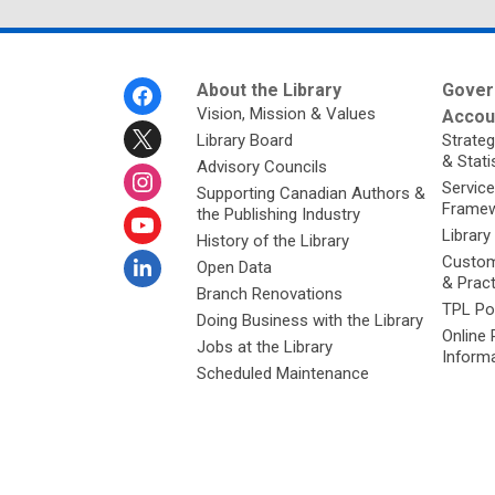
Footer
About the Library
Gover
Menu
Vision, Mission & Values
Accoun
Library Board
Strateg
& Stati
Advisory Councils
Service
Supporting Canadian Authors &
Framew
the Publishing Industry
Library
History of the Library
Custom
Open Data
& Prac
Branch Renovations
TPL Po
Doing Business with the Library
Online 
Jobs at the Library
Inform
Scheduled Maintenance