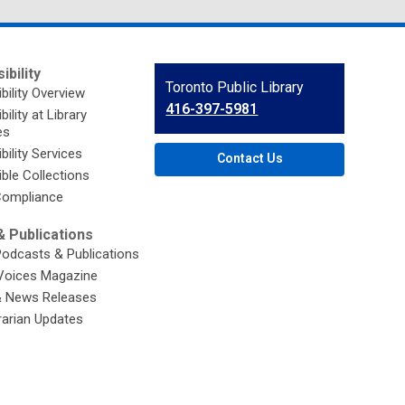
ibility
Contact
Toronto Public Library
bility Overview
the
416-397-5981
ility at Library
Library
es
bility Services
Contact Us
ble Collections
ompliance
 Publications
Podcasts & Publications
Voices Magazine
& News Releases
brarian Updates