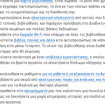
κτήσετε μια
κάρτα βιβλιοθήκης
. Είναι δωρεάν. Το μόνο που χ
ύο έγγραφα ταυτοπροσωπίας, το ένα εκ των οποίων πρέπει να
ει το ονοματεπώνυμο και τη διεύθυνσή σας.
σιμοποιήσετε έναν
ηλεκτρονικό υπολογιστή
από αυτούς που δ
0 τοπικές βιβλιοθήκες και παρέχουν πρόσβαση στο Διαδίκτυ
ασία κειμένων και πολλές βάσεις δεδομένων.
δεθείτε στο
δωρεάν Wi-Fi
που υπάρχει σε όλες τις βιβλιοθήκε
ειστείτε
βιβλία, ταινίες και άλλα
είτε αυτοπροσώπως σε κάπ
ήκη είτε μέσω Ίντερνετ. Το υλικό της βιβλιοθήκης είναι διαθ
ότερες από 40 γλώσσες.
νίσετε συνάντηση με έναν
υπάλληλο εγκατάστασης,
ο οποίος
θήσει να βρείτε εργασία, να αποκτήσετε δίπλωμα οδήγησης 
ακολουθήσετε μαθήματα
για να μάθετε ή να εξασκήσετε τα Αγ
εβάσετε μια σειρά από
ηλεκτρονικές πηγές για ενήλικες και π
ικό για τα Αγγλικά ως δεύτερη γλώσσα.
ευρεθείτε στα
προγράμματά
μας που καλύπτουν μια ποικιλία 
ς να ξεκινήσετε μια μικρή επιχείρηση, ιστορίες για παιδιά κ
ση εργασίας.