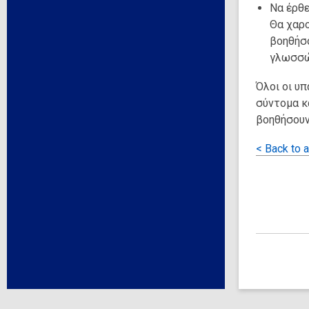
Να έρθε
Θα χαρο
βοηθήσο
γλωσσώ
Όλοι οι υπ
σύντομα κ
βοηθήσουν
< Back to a