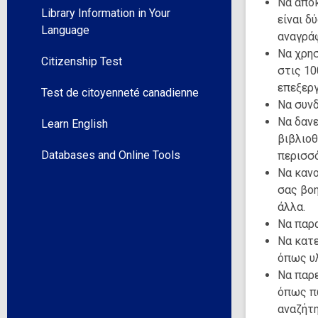
Να απο
Library Information in Your
είναι δ
Language
αναγράφ
Να χρη
Citizenship Test
στις 10
επεξεργ
Test de citoyenneté canadienne
Να συν
Να δαν
Learn English
βιβλιοθ
Databases and Online Tools
περισσ
Να κανο
σας βοη
άλλα.
Να παρ
Να κατ
όπως υλ
Να παρ
όπως πώ
αναζήτη