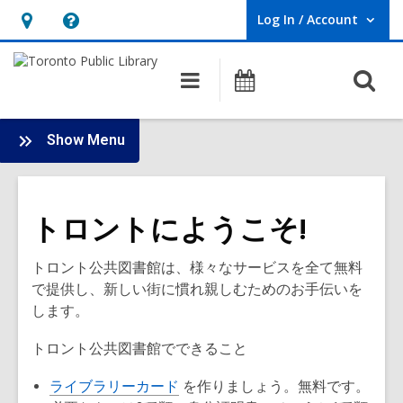
Log In / Account
User Log In / Account.
Hours
Help,
&
opens
O
Main
Programs
Location,
an
navigation
s
opens
overlay
f
:
an
Show Menu
New
overlay
to
Canada
トロントにようこそ!
トロント公共図書館は、様々なサービスを全て無料
で提供し、新しい街に慣れ親しむためのお手伝いを
します。
トロント公共図書館でできること
ライブラリーカード
を作りましょう。無料です。