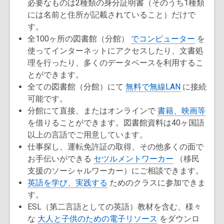
必要なものは2種類の身分証明書（そのうち1種類
には名前と住所が記載されていること）だけで
す。
全100ヶ所の図書館（分館）
でコンピューター
を
使ってインターネットにアクセスしたり、文書処
理を行ったり、多くのデータベースを利用するこ
とができます。
全ての図書館（分館）にて
無料で無線LAN
に接続
可能です。
分館にて直接、またはオンラインで
書籍、映画等
を借りることができます。図書館資料は40ヶ国語
以上の言語でご用意しています。
仕事探し、運転免許証の取得、その他多くの面で
お手伝いができる
セツルメントワーカー
（移民
支援のソーシャルワーカー）にご相談できます。
英語を学び、実践する
ためのクラスに参加できま
す。
ESL（第二言語としての英語）教材を含む、様々
な
大人と子供のための電子リソース
をダウンロ