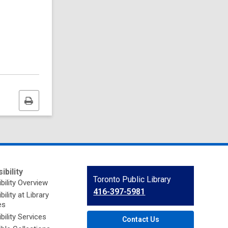
Print
this
page
ibility
Contact
Toronto Public Library
bility Overview
the
416-397-5981
ility at Library
Library
es
bility Services
Contact Us