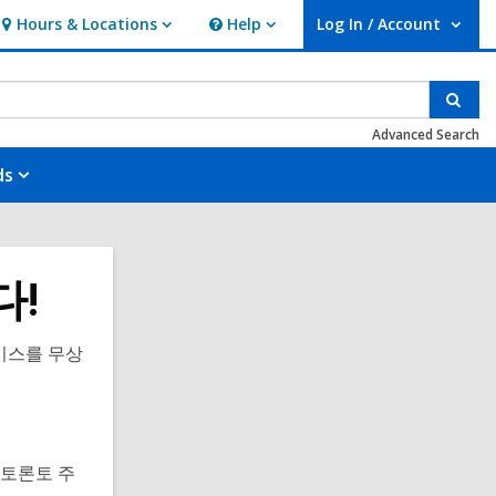
Hours & Locations
Help
Log In / Account
Hours
Help
User Log In / Account.
&
Locations
Sear
Advanced Search
ds
다!
비스를 무상
 토론토 주