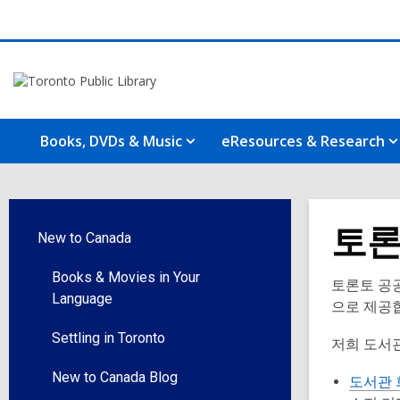
Books, DVDs & Music
eResources & Research
토론
New to Canada
Books & Movies in Your
토론토 공
Language
으로 제공
Settling in Toronto
저희 도서
New to Canada Blog
도서관