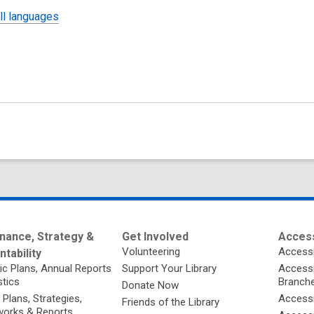
ll languages
nance, Strategy &
Get Involved
Access
Volunteering
Accessi
tability
ic Plans, Annual Reports
Support Your Library
Accessib
stics
Branch
Donate Now
 Plans, Strategies,
Accessi
Friends of the Library
orks & Reports