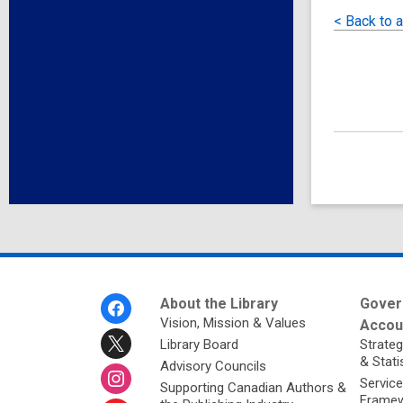
< Back to a
Footer
About the Library
Gover
Menu
Vision, Mission & Values
Accoun
Library Board
Strateg
& Stati
Advisory Councils
Service
Supporting Canadian Authors &
Framew