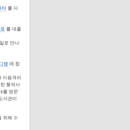
퓨터
를 사
자료
를 대출
일로 만나
그램
에 참
관 이용객의
대한 통역사
es를 방문
운 도서관이
 위해 수