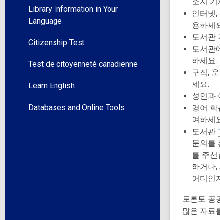
소지 기
Library Information in Your
인터넷,
Language
용하세요
도서관 
Citizenship Test
도서관에
하세요.
Test de citoyenneté canadienne
구직, 
세요.
Learn English
성인과 
Databases and Online Tools
영어 학
여하세요
도서관
문의를 
를 주선할
하거나, 
어디인지
토론토 공
많은 자료