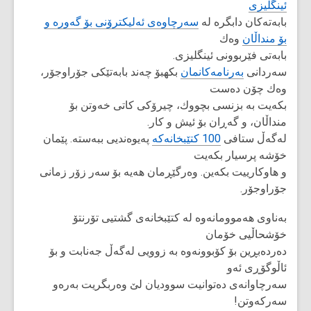
ئینگلیزی
بابەتەكان دابگرە لە
سەرچاوەی ئەلیکترۆنی بۆ گەورە و
بۆ منداڵان
وەك
بابەتی فێربوونی ئینگلیزی.
سەردانی
بەرنامەکانمان
بکهبۆ چەند بابەتێکی جۆراوجۆر،
وەك چۆن دەست
بکەیت بە بزنسی بچووك، چیرۆکی کاتی خەوتن بۆ
منداڵان، و گەڕان بۆ ئیش و کار.
لەگەڵ ستافی
100 کتێبخانەکە
پەیوەندیی ببەستە. پێمان
خۆشە پرسیار بکەیت
و هاوکارییت بكەین. وەرگێڕمان هەیە بۆ سەر زۆر زمانی
جۆراوجۆر.
بەناوی هەموومانەوە لە کتێبخانەی گشتیی تۆرنتۆ
خۆشحاڵیی خۆمان
دەردەبڕین بۆ کۆبوونەوە به زوویی لەگەڵ جەنابت و بۆ
ئاڵوگۆڕی ئەو
سەرچاوانەی دەتوانیت سوودیان لێ وەربگریت بەرەو
سەرکەوتن!