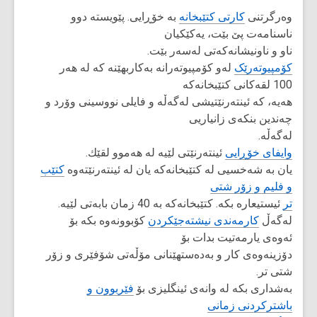
وەرگرتنی
کارتی کتێبخانە
بە خۆڕایی. پێویستە دوو
ناسنامەت پێ بێت، یەکێکیان
ناو و ناونیشانەكەتی لەسەر بێت.
کۆمپیوتەرێک
لەو کۆمپیوتەرانە بەکاربهێنە کە لە هەر
100 لقەکانی کتێبخانەکە
هەیە، کە ئینتەرنێتیشی لەگەڵە و فایلی نووسینی وۆرد و
چەندین بنکەی زانیاریی
لەگەڵە.
وایفای خۆڕایی
ئینتەرنێتی لێیە لە هەموو لقێك.
یان بە شەخسیی لە کتێبخانەکە یان لە ئینتەرنێتەوە
کتێب
و فلیم و زۆر شتی
تر
ئیستیعارە بكە. کتێبخانەکە بە 40 زمان بابەتی لێیە.
لەگەڵ
کارمەندی نیشتەجێکردن
کۆبوونەوە بکە بۆ
ئەوەی یارمەتیت بدات بۆ
دۆزینەوەی کار و بەدەستهێنانی مۆڵەتی شۆفێری و زۆر
شتی تر.
بەشداری بکە لە وانەی ئینگلیزی بۆ
فێربوون و
باشترکردنی زمانی