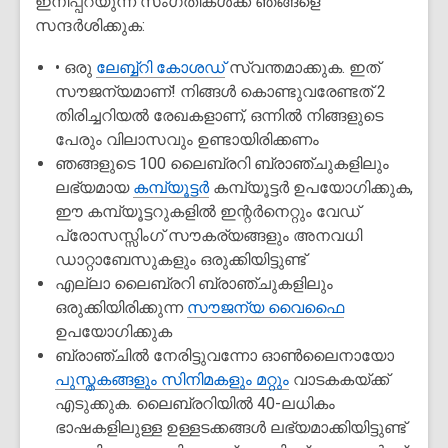
ഇനിപ്പറയുന്ന സംഗതികൾക്ക് ഞങ്ങളെ
സന്ദർശിക്കുക:
• ഒരു
ലേബ്ബ്റി കോശഡ്
സ്വന്തമാക്കുക. ഇത്
സൗജന്യമാണ്! നിങ്ങൾ കൊണ്ടുവരേണ്ടത് 2
തിരിച്ചറിയൽ രേഖകളാണ്, ഒന്നിൽ നിങ്ങളുടെ
പേരും വിലാസവും ഉണ്ടായിരിക്കണം
ഞങ്ങളുടെ 100 ലൈബ്രറി ബ്രാഞ്ചുകളിലും
ലഭ്യമായ
കമ്പ്യൂട്ടർ
കമ്പ്യൂട്ടർ ഉപയോഗിക്കുക,
ഈ കമ്പ്യൂട്ടറുകളിൽ ഇന്റർനെറ്റും വേഡ്
പ്രോസസ്സിംഗ് സൗകര്യങ്ങളും അനവധി
ഡാറ്റാബേസുകളും ഒരുക്കിയിട്ടുണ്ട്
എല്ലാ ലൈബ്രറി ബ്രാഞ്ചുകളിലും
ഒരുക്കിയിരിക്കുന്ന
സൗജന്യ വൈഫൈ
ഉപയോഗിക്കുക
ബ്രാഞ്ചിൽ നേരിട്ടുവന്നോ ഓൺലൈനായോ
പുസ്തകങ്ങളും സിനിമകളും മറ്റും
വാടകകയ്ക്ക്
എടുക്കുക. ലൈബ്രറിയിൽ 40-ലധികം
ഭാഷകളിലുള്ള ഉള്ളടക്കങ്ങൾ ലഭ്യമാക്കിയിട്ടുണ്ട്