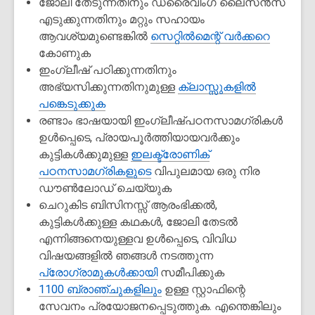
ജോലി തേടുന്നതിനും ഡ്രൈവിംഗ് ലൈസൻസ്
എടുക്കുന്നതിനും മറ്റും സഹായം
ആവശ്യമുണ്ടെങ്കിൽ
സെറ്റിൽമെന്റ് വർക്കറെ
കോണുക
ഇംഗ്ലീഷ് പഠിക്കുന്നതിനും
അഭ്യസിക്കുന്നതിനുമുള്ള
ക്ലാസ്സുകളിൽ
പങ്കെടുക്കുക
രണ്ടാം ഭാഷയായി ഇംഗ്ലീഷ്പഠനസാമഗ്രികൾ
ഉൾപ്പെടെ, പ്രായപൂർത്തിയായവർക്കും
കുട്ടികൾക്കുമുള്ള
ഇലക്ട്രോണിക്
പഠനസാമഗ്രികളുടെ
വിപുലമായ ഒരു നിര
ഡൗൺലോഡ് ചെയ്യുക
ചെറുകിട ബിസിനസ്സ് ആരംഭിക്കൽ,
കുട്ടികൾക്കുള്ള കഥകൾ, ജോലി തേടൽ
എന്നിങ്ങനെയുള്ളവ ഉൾപ്പെടെ, വിവിധ
വിഷയങ്ങളിൽ ഞങ്ങൾ നടത്തുന്ന
പ്രോഗ്രാമുകൾക്കായി
സമീപിക്കുക
1100 ബ്രാഞ്ചുകളിലും
ഉള്ള സ്റ്റാഫിന്റെ
സേവനം പ്രയോജനപ്പെടുത്തുക. എന്തെങ്കിലും