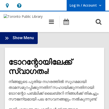
Log In / Account
User Log In / Account.
Hours
Help,
&
opens
O
Main
Programs
Location,
an
navigation
s
opens
overlay
f
:
an
Show Menu
New
overlay
to
Canada
ടോറന്റോയിലേക്ക്
സ്വാഗതം!
നിങ്ങളുടെ പുതിയ നഗരത്തിൽ സുഗമമായി
താമസമുറപ്പിക്കുന്നതിന് സഹായിക്കുന്നതിനായി
ടോറന്റോ പബ്ലിക്ക് ലൈബ്രറി നിങ്ങൾക്ക് തികച്ചും
സൗജന്യമായി പല സേവനങ്ങളും നൽകുന്നുണ്ട്.