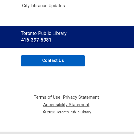
City Librarian Updates
Contact
Toronto Public Library
the
416-397-5981
Library
Contact Us
Terms of Use
,
Privacy Statement
,
opens
opens
Accessibility Statement
,
a
a
opens
© 2026 Toronto Public Library
new
new
a
window
window
new
window