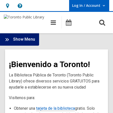
Log In / Account
User Log In / Account.
Hours
Help,
&
opens
O
Main
Programs
Location,
an
navigation
s
opens
overlay
f
:
an
Show Menu
New
overlay
to
Canada
¡Bienvenido a Toronto!
La Biblioteca Pública de Toronto (Toronto Public
Library) ofrece diversos servicios GRATUITOS para
ayudarle a establecerse en su nueva ciudad
Visítenos para:
Obtener una
tarjeta de la biblioteca
gratis. Solo