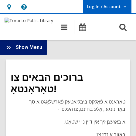
Log In / Account
User Log In / Account.
Hours
Help,
&
opens
O
Main
Programs
Location,
an
navigation
s
opens
overlay
f
:
an
Show Menu
New
overlay
to
Canada
ברוכים הבאים צו
טאָראָנטאָ!
טאָראָנט א פֿאָלקס ביבליאָטעק פֿאָרשלאָגט אַ סך
באַדינונגען, אַלע בחינם, צו העלפֿן -
א באַזעצן זיך אין דיין נ ײ שטאָט.
באַזוך אונדז צו: