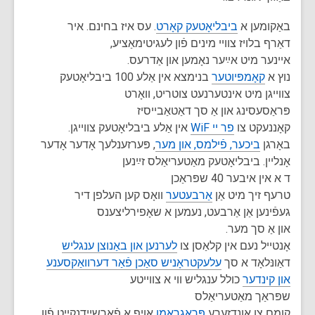
באַקומען א
ביבליאָטעק קאָרט
. עס איז בחינם. איר
דאַרף בלויז צוויי מינים פֿון לעגיטימאַציע,
איינער מיט אײַער נאָמען און אַדרעס.
נוץ א
קאָמפּיוטער
בנימצא אין אַלע 100 ביבליאָטעק
צווייגן מיט אינטערנעט צוטריט, וואָרט
פּראַסעסינג און אַ סך דאַטאַבייסיז
קאָננעקט צו
פר ײ WiF
אין אַלע ביבליאָטעק צווייגן.
באָרגן
ביכער, פֿילמס, און מער
, פּערזענלעך אָדער אָדער
אָנליין. ביבליאָטעק מאַטעריאַלס זײַנען
ד א אין איבער 40 שפּראַכן
טרעף זיך מיט אַן
אַרבעטער
וואָס קען העלפן דיר
געפֿינען אַן אַרבעט, נעמען א שאָפירליצענס
און אַ סך מער.
אָנטייל נעם אין קלאַסן צו
לערנען און באַנוצן ענגליש
דאַונּלאָד א סך
עלעקטראָניש סאַכן פֿאַר דערוואַקסענע
און קינדער
כולל ענגליש ווי א צווייטע
שפּראַך מאַטעריאַלס
קומם צו אונדזערע
פּראָגראַמן
אויף א פֿאַרשיידנקײַט פֿון