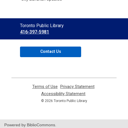
Contact
Toronto Public Library
the
416-397-5981
Library
Contact Us
Terms of Use
,
Privacy Statement
,
opens
opens
Accessibility Statement
,
a
a
opens
© 2026 Toronto Public Library
new
new
a
window
window
new
window
Powered by BiblioCommons.