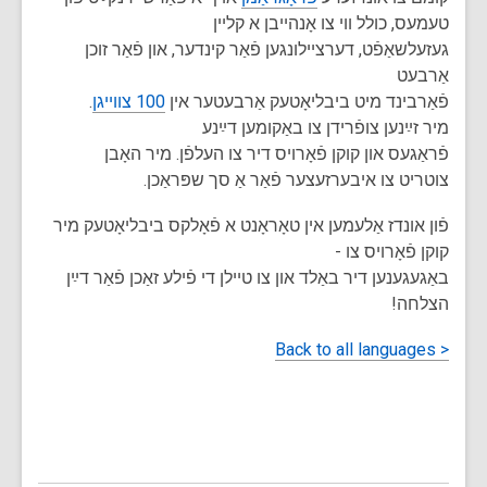
טעמעס, כולל ווי צו אָנהייבן א קליין
געזעלשאַפֿט, דערציילונגען פֿאַר קינדער, און פֿאַר זוכן
אַרבעט
.
100 צווייגן
פֿאַרבינד מיט ביבליאָטעק אַרבעטער אין
מיר זײַנען צופֿרידן צו באַקומען דײַנע
פֿראַגעס און קוקן פֿאָרויס דיר צו העלפֿן. מיר האָבן
צוטריט צו איבערזעצער פֿאַר אַ סך שפּראַכן.
פֿון אונדז אַלעמען אין טאָראָנט א פֿאָלקס ביבליאָטעק מיר
קוקן פֿאָרויס צו -
באַגעגענען דיר באַלד און צו טיילן די פֿילע זאַכן פֿאַר דײַן
הצלחה!
< Back to all languages