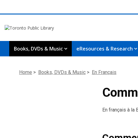
Books, DVDs & Music
eResources & Research
Home
>
Books, DVDs & Music
>
En Fran
ç
ais
Comme
En français à la
Comment