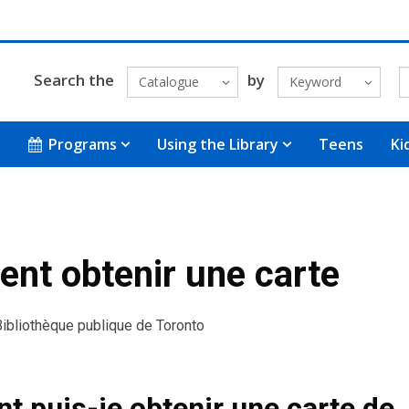
Search the
by
Catalogue
Keyword
Programs
Using the Library
Teens
Ki
nt obtenir une carte
 Bibliothèque publique de Toronto
 puis-je obtenir une carte de