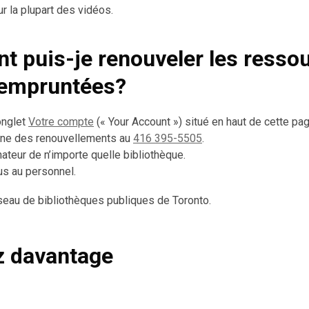
r la plupart des vidéos.
 puis-je renouveler les resso
i empruntées?
onglet
Votre compte
(« Your Account ») situé en haut de cette pag
igne des renouvellements au
416 395-5505
.
inateur de n’importe quelle bibliothèque.
s au personnel.
seau de bibliothèques publiques de Toronto.
z davantage