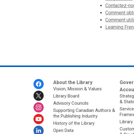
Contactez-no
Comment obte
Comment utili
Learning Fre
Footer
About the Library
Gover
Menu
Vision, Mission & Values
Accoun
Library Board
Strateg
& Stati
Advisory Councils
Service
Supporting Canadian Authors &
Framew
the Publishing Industry
Library
History of the Library
Custom
Open Data