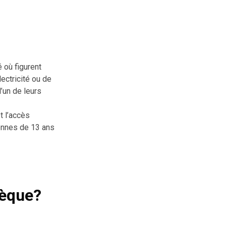
 où figurent
ectricité ou de
’un de leurs
t l’accès
sonnes de 13 ans
hèque?