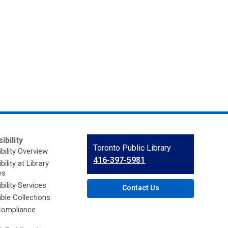
ibility
Contact
Toronto Public Library
bility Overview
the
416-397-5981
ility at Library
Library
es
bility Services
Contact Us
ble Collections
ompliance