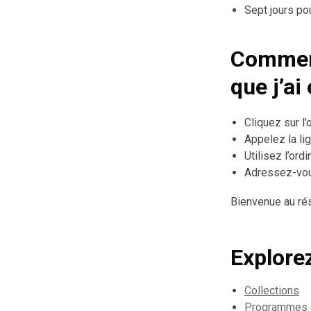
Sept jours pou
Comment
que j’a
Cliquez sur l’
Appelez la l
Utilisez l’ord
Adressez-vou
Bienvenue au ré
Explore
Collections
Programmes