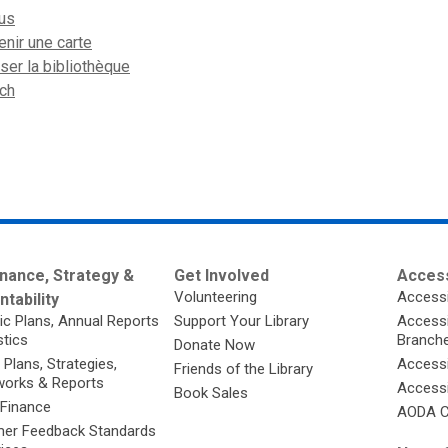
us
nir une carte
ser la bibliothèque
nch
nance, Strategy &
Get Involved
Access
Volunteering
Accessi
tability
ic Plans, Annual Reports
Support Your Library
Accessib
stics
Branch
Donate Now
 Plans, Strategies,
Accessi
Friends of the Library
orks & Reports
Accessi
Book Sales
 Finance
AODA C
er Feedback Standards