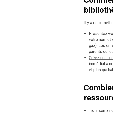
biblioth
Il y a deux méth
Présentez-v
votre nom et v
gaz). Les enf
parents ou leu
Créez une ca
immédiat à no
et plus qui ha
Combien
ressour
Trois semaine