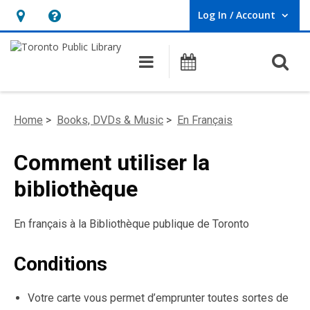
Log In / Account
User Log In / Account.
Hours
Help,
&
opens
O
Main navigation
Programs
Location,
an
opens
overlay
an
Home
>
Books, DVDs & Music
>
En Fran
ç
ais
overlay
Comment utiliser la
bibliothèque
En français à la Bibliothèque publique de Toronto
Conditions
Votre carte vous permet d’emprunter toutes sortes de