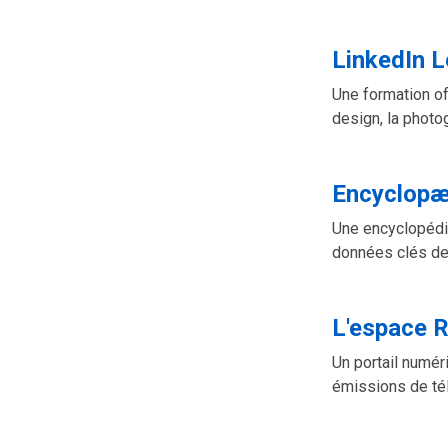
LinkedIn L
Une formation off
design, la photo
Encyclopæd
Une encyclopédie
données clés de
L'espace 
Un portail numér
émissions de tél