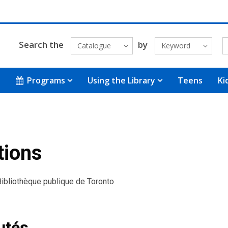
Search the
by
Catalogue
Keyword
Programs
Using the Library
Teens
Ki
tions
 Bibliothèque publique de Toronto
utés