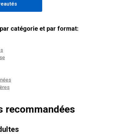
veautés
ar catégorie et par format:
es
sse
inées
tères
es recommandées
dultes