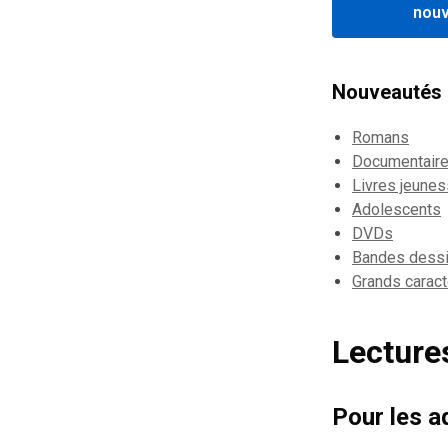
nou
Nouveautés p
Romans
Documentair
Livres jeune
Adolescents
DVDs
Bandes dess
Grands carac
Lectur
Pour les a